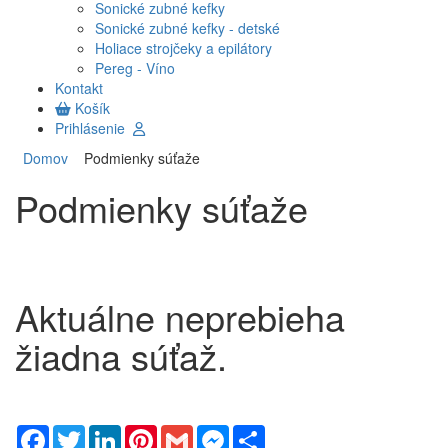
Sonické zubné kefky
Sonické zubné kefky - detské
Holiace strojčeky a epilátory
Pereg - Víno
Kontakt
Košík
Prihlásenie
Domov
Podmienky súťaže
Podmienky súťaže
Aktuálne neprebieha
žiadna súťaž.
Facebook
Twitter
LinkedIn
Pinterest
Gmail
Messenger
Share