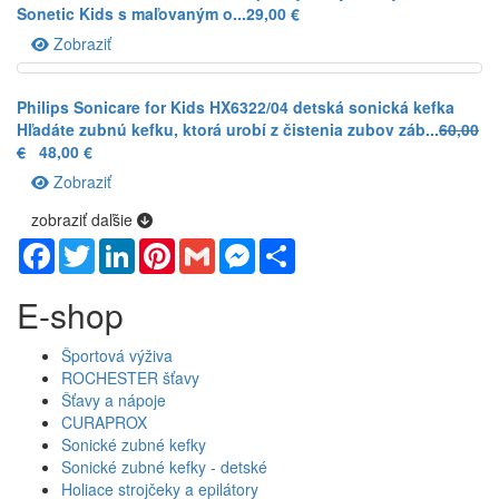
Sonetic Kids s maľovaným o...
29,00 €
Zobraziť
Philips Sonicare for Kids HX6322/04 detská sonická kefka
Hľadáte zubnú kefku, ktorá urobí z čistenia zubov záb...
60,00
€
48,00 €
Zobraziť
zobraziť daľšie
Facebook
Twitter
LinkedIn
Pinterest
Gmail
Messenger
Share
E-shop
Športová výživa
ROCHESTER šťavy
Šťavy a nápoje
CURAPROX
Sonické zubné kefky
Sonické zubné kefky - detské
Holiace strojčeky a epilátory