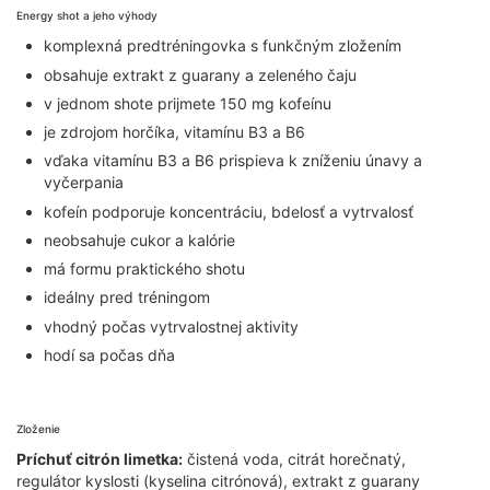
Energy shot a jeho výhody
komplexná predtréningovka s funkčným zložením
obsahuje extrakt z guarany a zeleného čaju
v jednom shote prijmete 150 mg kofeínu
je zdrojom horčíka, vitamínu B3 a B6
vďaka vitamínu B3 a B6 prispieva k zníženiu únavy a
vyčerpania
kofeín podporuje koncentráciu, bdelosť a vytrvalosť
neobsahuje cukor a kalórie
má formu praktického shotu
ideálny pred tréningom
vhodný počas vytrvalostnej aktivity
hodí sa počas dňa
Zloženie
Príchuť citrón limetka:
čistená voda, citrát horečnatý,
regulátor kyslosti (kyselina citrónová), extrakt z guarany