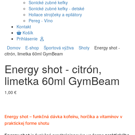
Sonické zubné kefky
Sonické zubné kefky - detské
Holiace strojčeky a epilátory
Pereg - Víno
Kontakt
Košík
Prihlásenie
Domov
E-shop
Športová výživa
Shoty
Energy shot -
citrón, limetka 60ml GymBeam
Energy shot - citrón,
limetka 60ml GymBeam
1,00 €
Energy shot – funkčná dávka kofeínu, horčíka a vitamínov v
praktickej forme shotu