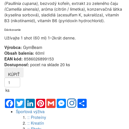
(Paullinia cupana),
bezvodý kofeín, extrakt zo zeleného čaju
(Camellia sinensis)
, aróma (citrón / limetka), konzervačná látka
(kyselina sorbová), sladidlá (acesulfam K, sukralóza), vitamín
B3 (nikotínamid), vitamín B6 (pyridoxín hydrochlorid).
Dávkovanie
Užívajte 1 shot (60 ml) 1–2krát denne.
Výrobca:
GymBeam
Obsah balenia:
60ml
EAN kód:
8586026899153
Dostupnosť:
pocet na sklade 20 ks
ks
Facebook
Twitter
LinkedIn
Pinterest
Gmail
Messenger
Share
Športová výživa
:: Proteíny
:: Kreatín
:: Shoty