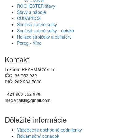
ROCHESTER šťavy
Šťavy a nápoje
CURAPROX
Sonické zubné kefky
Sonické zubné kefky - detské
Holiace strojčeky a epilátory
Pereg - Víno
Kontakt
Lekáreň PHARMACY s.r.o.
IČO: 36 752 932
DIČ: 202 234 7690
+421 903 552 978
medivitalsk@gmail.com
Dôležité informácie
Všeobecné obchodné podmienky
Reklamačný poriadok