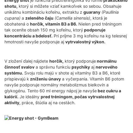
Energy shot
je funkčná predtréningovka vo forme
praktického
shotu,
ktorý si môžete vziať kamkoľvek so sebou. Obsahuje
unikátnu kombináciu kofeínu, extraktu z
guarany
(Paullinia
cupana)
a
zeleného čaju
(Camellia sinensis)
, ktorá je
obohatená o
horčík, vitamín B3 a B6.
Nielen pred tréningom
tak oceníte obsah 150 mg kofeínu, ktorý
podporuje
koncentráciu a bdelosť.
Pri príjme 3 mg kofeínu na kg telesnej
hmotnosti navyše podporuje aj
vytrvalostný výkon.
V zložení ďalej nájdete
horčík,
ktorý podporuje
normálnu
činnosť svalov
a správnu funkciu
psychiky
aj
nervového
systému.
Svoju rolu majú v shote aj vitamíny B3 a B6, ktoré
prispievajú k
zníženiu únavy
a vyčerpania. Vitamín B6 potom
navyše podporuje normálny metabolizmus bielkovín a
glykogénu. Tento 60 ml energy nápoj je navyše
bez cukru a
kalórií.
Je ideálny
pred tréningom, počas vytrvalostnej
aktivity,
práce, štúdia aj na cestách.