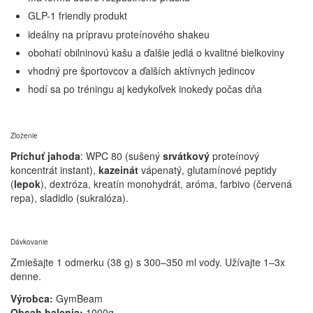
GLP-1 friendly produkt
ideálny na prípravu proteínového shakeu
obohatí obilninovú kašu a ďalšie jedlá o kvalitné bielkoviny
vhodný pre športovcov a ďalších aktívnych jedincov
hodí sa po tréningu aj kedykoľvek inokedy počas dňa
Zloženie
Príchuť jahoda
: WPC 80 (sušený
srvátkový
proteínový
koncentrát instant),
kazeinát
vápenatý, glutamínové peptidy
(
lepok
), dextróza, kreatín monohydrát, aróma, farbivo (červená
repa), sladidlo (sukralóza).
Dávkovanie
Zmiešajte 1 odmerku (38 g) s 300–350 ml vody. Užívajte 1–3x
denne.
Výrobca:
GymBeam
Obsah balenia:
1000g