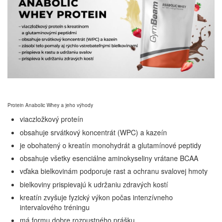
Protein Anabolic Whey a jeho výhody
viaczložkový proteín
obsahuje srvátkový koncentrát (WPC) a kazeín
je obohatený o kreatín monohydrát a glutamínové peptidy
obsahuje všetky esenciálne aminokyseliny vrátane BCAA
vďaka bielkovinám podporuje rast a ochranu svalovej hmoty
bielkoviny prispievajú k udržaniu zdravých kostí
kreatín zvyšuje fyzický výkon počas intenzívneho
intervalového tréningu
má formu dobre rozpustného prášku