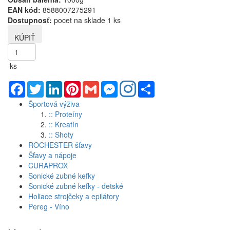
EAN kód:
8588007275291
Dostupnosť:
pocet na sklade 1 ks
ks
Facebook
Twitter
LinkedIn
Pinterest
Gmail
Messenger
Share
Športová výživa
:: Proteíny
:: Kreatín
:: Shoty
ROCHESTER šťavy
Šťavy a nápoje
CURAPROX
Sonické zubné kefky
Sonické zubné kefky - detské
Holiace strojčeky a epilátory
Pereg - Víno