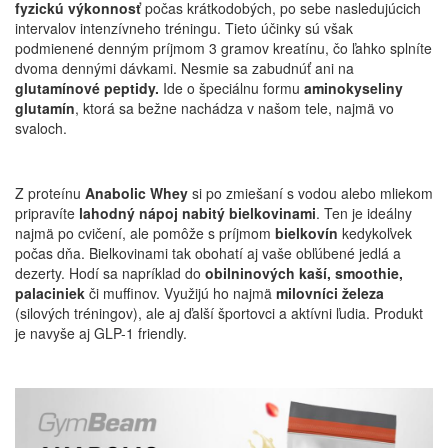
fyzickú výkonnosť
počas krátkodobých, po sebe nasledujúcich
intervalov intenzívneho tréningu. Tieto účinky sú však
podmienené denným príjmom 3 gramov kreatínu, čo ľahko splníte
dvoma dennými dávkami. Nesmie sa zabudnúť ani na
glutamínové peptidy.
Ide o špeciálnu formu
aminokyseliny
glutamín
, ktorá sa bežne nachádza v našom tele, najmä vo
svaloch.
Z proteínu
Anabolic Whey
si po zmiešaní s vodou alebo mliekom
pripravíte
lahodný nápoj nabitý bielkovinami
. Ten je ideálny
najmä po cvičení, ale pomôže s príjmom
bielkovín
kedykoľvek
počas dňa. Bielkovinami tak obohatí aj vaše obľúbené jedlá a
dezerty. Hodí sa napríklad do
obilninových kaší, smoothie,
palaciniek
či muffinov. Využijú ho najmä
milovníci železa
(silových tréningov), ale aj ďalší športovci a aktívni ľudia. Produkt
je navyše aj GLP-1 friendly.