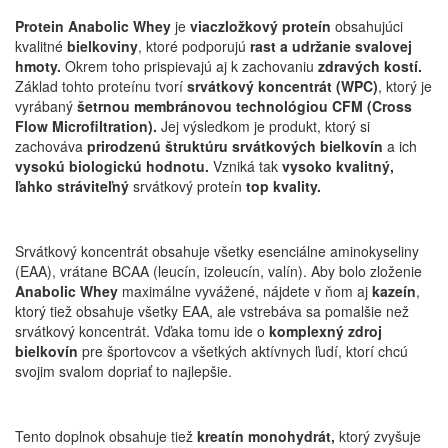
Protein Anabolic Whey
je
viaczložkový proteín
obsahujúci
kvalitné
bielkoviny
, ktoré podporujú
rast a udržanie svalovej
hmoty.
Okrem toho prispievajú aj k zachovaniu
zdravých kostí.
Základ tohto proteínu tvorí
srvátkový koncentrát (WPC)
, ktorý je
vyrábaný
šetrnou membránovou technológiou CFM (Cross
Flow Microfiltration).
Jej výsledkom je produkt, ktorý si
zachováva
prirodzenú štruktúru srvátkových bielkovín
a ich
vysokú biologickú hodnotu.
Vzniká tak
vysoko kvalitný,
ľahko stráviteľný
srvátkový proteín
top kvality.
Srvátkový koncentrát obsahuje všetky esenciálne aminokyseliny
(EAA), vrátane BCAA (leucín, izoleucín, valín). Aby bolo zloženie
Anabolic Whey
maximálne vyvážené, nájdete v ňom aj
kazeín
,
ktorý tiež obsahuje všetky EAA, ale vstrebáva sa pomalšie než
srvátkový koncentrát. Vďaka tomu ide o
komplexný zdroj
bielkovín
pre športovcov a všetkých aktívnych ľudí, ktorí chcú
svojim svalom dopriať to najlepšie.
Tento doplnok obsahuje tiež
kreatín monohydrát,
ktorý zvyšuje