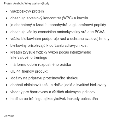
Protein Anabolic Whey a jeho výhody
viaczložkový proteín
obsahuje srvátkový koncentrát (WPC) a kazeín
je obohatený o kreatín monohydrát a glutamínové peptidy
obsahuje všetky esenciálne aminokyseliny vrátane BCAA
vďaka bielkovinám podporuje rast a ochranu svalovej hmoty
bielkoviny prispievajú k udržaniu zdravých kostí
kreatín zvyšuje fyzický výkon počas intenzívneho
intervalového tréningu
má formu dobre rozpustného prášku
GLP-1 friendly produkt
ideálny na prípravu proteínového shakeu
obohatí obilninovú kašu a ďalšie jedlá o kvalitné bielkoviny
vhodný pre športovcov a ďalších aktívnych jedincov
hodí sa po tréningu aj kedykoľvek inokedy počas dňa
Zloženie