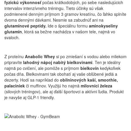
fyzickú výkonnosť
počas krátkodobých, po sebe nasledujúcich
intervalov intenzívneho tréningu. Tieto účinky sú však
podmienené denným príjmom 3 gramov kreatínu, čo ľahko splníte
dvoma dennými dávkami. Nesmie sa zabudnúť ani na
glutamínové peptidy.
Ide o špeciálnu formu
aminokyseliny
glutamín
, ktorá sa bežne nachádza v našom tele, najmä vo
svaloch.
Z proteínu
Anabolic Whey
si po zmiešaní s vodou alebo mliekom
pripravíte
lahodný nápoj nabitý bielkovinami
. Ten je ideálny
najmä po cvičení, ale pomôže s príjmom
bielkovín
kedykoľvek
počas dňa. Bielkovinami tak obohatí aj vaše obľúbené jedlá a
dezerty. Hodí sa napríklad do
obilninových kaší, smoothie,
palaciniek
či muffinov. Využijú ho najmä
milovníci železa
(silových tréningov), ale aj ďalší športovci a aktívni ľudia. Produkt
je navyše aj GLP-1 friendly.