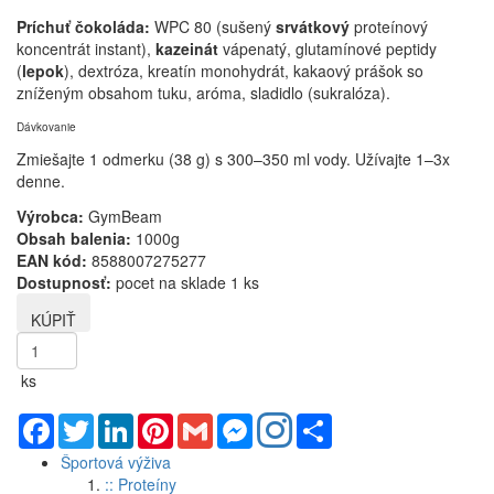
Príchuť čokoláda:
WPC 80 (sušený
srvátkový
proteínový
koncentrát instant),
kazeinát
vápenatý, glutamínové peptidy
(
lepok
), dextróza, kreatín monohydrát, kakaový prášok so
zníženým obsahom tuku, aróma, sladidlo (sukralóza).
Dávkovanie
Zmiešajte 1 odmerku (38 g) s 300–350 ml vody. Užívajte 1–3x
denne.
Výrobca:
GymBeam
Obsah balenia:
1000g
EAN kód:
8588007275277
Dostupnosť:
pocet na sklade 1 ks
ks
Facebook
Twitter
LinkedIn
Pinterest
Gmail
Messenger
Share
Športová výživa
:: Proteíny