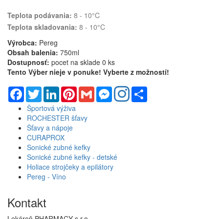
Teplota podávania:
8 - 10
°C
Teplota skladovania:
8 - 10
°C
Výrobca:
Pereg
Obsah balenia:
750ml
Dostupnosť:
pocet na sklade 0 ks
Tento Výber nieje v ponuke! Vyberte z možností!
Facebook
Twitter
LinkedIn
Pinterest
Gmail
Messenger
Share
Športová výživa
ROCHESTER šťavy
Šťavy a nápoje
CURAPROX
Sonické zubné kefky
Sonické zubné kefky - detské
Holiace strojčeky a epilátory
Pereg - Víno
Kontakt
Lekáreň PHARMACY s.r.o.