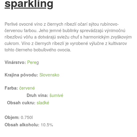
sparkling
Perlivé ovocné víno z čiernych ríbezlí očarí sýtou rubínovo-
červenou farbou. Jeho jemné bublinky sprevádzajú výnimočnú
ríbezľovú vôňu a dotvárajú sviežu chuť s harmonickým zvyškovým
cukrom. Víno z čiernych ríbezlí je vyrobené výlučne z kultivarov
tohto čierneho bobuľového ovocia.
Vinárstvo:
Pere
g
Krajina pôvodu:
Slovensko
Farba:
červené
Druh vína:
šumivé
Obsah cukru:
sladké
Objem:
0.750l
Obsah alkoholu:
10.5%