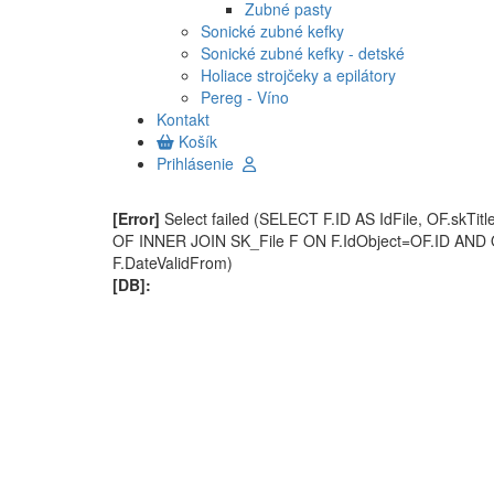
Zubné pasty
Sonické zubné kefky
Sonické zubné kefky - detské
Holiace strojčeky a epilátory
Pereg - Víno
Kontakt
Košík
Prihlásenie
[Error]
Select failed (SELECT F.ID AS IdFile, OF.skT
OF INNER JOIN SK_File F ON F.IdObject=OF.ID AND
F.DateValidFrom)
[DB]: