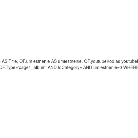
itle AS Title, OF.umiestnenie AS umiestnenie, OF.youtubeKod as you
 OF.Type='page1_album' AND IdCategory= AND umiestnenie=0 WHER