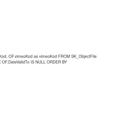
tubeKod, OF.vimeoKod as vimeoKod FROM SK_ObjectFile
E OF.DateValidTo IS NULL ORDER BY