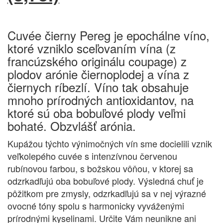
Cuvée čierny Pereg je epochálne víno,
ktoré vzniklo sceľovaním vína (z
francúzského originálu coupage) z
plodov arónie čiernoplodej a vína z
čiernych ríbezlí. Víno tak obsahuje
mnoho prírodných antioxidantov, na
ktoré sú oba bobuľové plody veľmi
bohaté. Obzvlášť arónia.
Kupážou týchto výnimočných vín sme docielili vznik
veľkolepého cuvée s intenzívnou červenou
rubínovou farbou, s božskou vôňou, v ktorej sa
odzrkadľujú oba bobuľové plody. Výsledná chuť je
pôžitkom pre zmysly, odzrkadľujú sa v nej výrazné
ovocné tóny spolu s harmonicky vyváženými
prírodnými kyselinami. Určite Vám neunikne ani