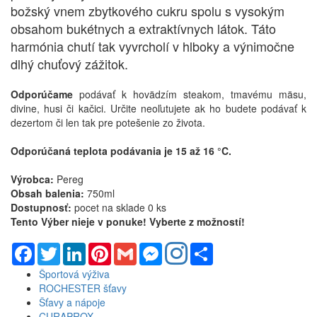
božský vnem zbytkového cukru spolu s vysokým
obsahom bukétnych a extraktívnych látok. Táto
harmónia chutí tak vyvrcholí v hlboky a výnimočne
dlhý chuťový zážitok.
Odporúčame
podávať k hovädzím steakom, tmavému mäsu,
divine, husi či kačici. Určite neoľutujete ak ho budete podávať k
dezertom či len tak pre potešenie zo života.
Odporúčaná teplota podávania je 15 až 16 °C.
Výrobca:
Pereg
Obsah balenia:
750ml
Dostupnosť:
pocet na sklade 0 ks
Tento Výber nieje v ponuke! Vyberte z možností!
Facebook
Twitter
LinkedIn
Pinterest
Gmail
Messenger
Share
Športová výživa
ROCHESTER šťavy
Šťavy a nápoje
CURAPROX