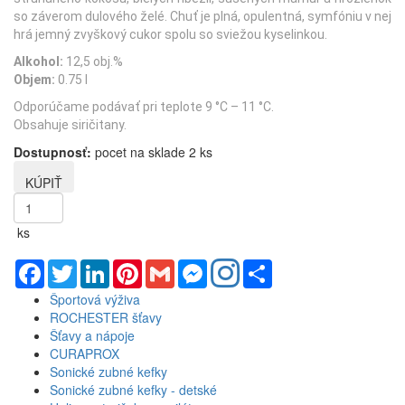
so záverom dulového želé. Chuť je plná, opulentná, symfóniu v nej
hrá jemný zvyškový cukor spolu so sviežou kyselinkou.
Alkohol:
12,5 obj.%
Objem:
0.75 l
Odporúčame podávať pri teplote 9 °C – 11 °C.
Obsahuje siričitany.
Dostupnosť:
pocet na sklade 2 ks
ks
Facebook
Twitter
LinkedIn
Pinterest
Gmail
Messenger
Share
Športová výživa
ROCHESTER šťavy
Šťavy a nápoje
CURAPROX
Sonické zubné kefky
Sonické zubné kefky - detské