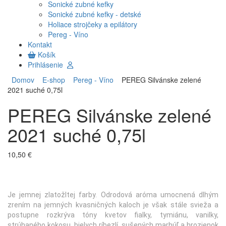
Sonické zubné kefky
Sonické zubné kefky - detské
Holiace strojčeky a epilátory
Pereg - Víno
Kontakt
Košík
Prihlásenie
Domov
E-shop
Pereg - Víno
PEREG Silvánske zelené
2021 suché 0,75l
PEREG Silvánske zelené
2021 suché 0,75l
10,50 €
Je jemnej zlatožltej farby. Odrodová aróma umocnená dlhým
zrením na jemných kvasničných kaloch je však stále svieža a
postupne rozkrýva tóny kvetov fialky, tymiánu, vanilky,
strúhaného kokosu, bielych ríbezlí, sušených marhúľ a hrozienok