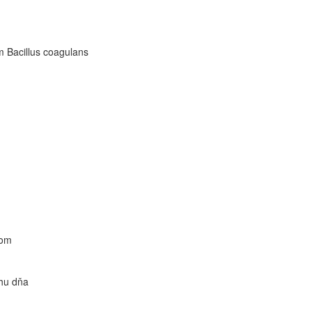
 Bacillus coagulans
com
ehu dňa