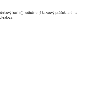
ečnicový lecitín)], odtučnený kakaový prášok, aróma,
sukralóza).