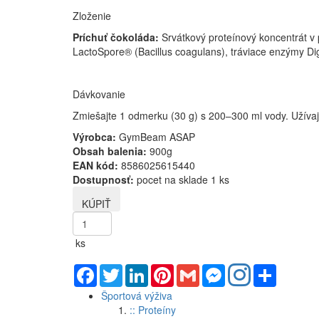
Zloženie
Príchuť čokoláda:
Srvátkový proteínový koncentrát v 
LactoSpore® (Bacillus coagulans), tráviace enzýmy Dig
Dávkovanie
Zmiešajte 1 odmerku (30 g) s 200–300 ml vody. Užívaj
Výrobca:
GymBeam ASAP
Obsah balenia:
900g
EAN kód:
8586025615440
Dostupnosť:
pocet na sklade 1 ks
ks
Facebook
Twitter
LinkedIn
Pinterest
Gmail
Messenger
Share
Športová výživa
:: Proteíny