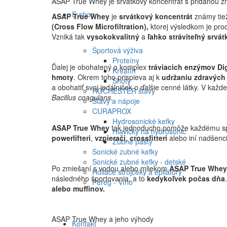
ASAP True Whey je srvátkový koncentrát s pridanou 
E-shop
ASAP True Whey
je
srvátkový koncentrát
známy tie
(Cross Flow Microfiltration),
ktorej výsledkom je prod
Vzniká tak
vysokokvalitný
a
ľahko stráviteľný srvát
Športová výživa
Proteíny
Ďalej je obohatený o komplex
tráviacich enzýmov D
Kreatín
hmoty
. Okrem toho prispieva aj k
udržaniu zdravých 
Shoty
a obohatiť svoj jedálniček o ďalšie cenné látky. V kaž
ROCHESTER šťavy
Bacillus coagulans.
Šťavy a nápoje
CURAPROX
Hydrosonické kefky
ASAP True Whey
tak jednoducho pomôže každému spln
Hlavičky na hydrosonic
powerlifteri
,
vzpierači
,
crossfitteri
alebo iní nadšenc
Zubné pasty
Sonické zubné kefky
Sonické zubné kefky - detské
Po zmiešaní s vodou alebo mliekom
ASAP True Whey
Holiace strojčeky a epilátory
následného športovania, a to
kedykoľvek počas dňa
Pereg - Víno
alebo muffinov.
ASAP True Whey a jeho výhody
Kontakt