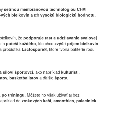
ený
šetrnou membránovou technológiou CFM
ových bielkovín
a ich
vysokú biologickú hodnotu.
bielkovín, že
podporuje rast a udržiavanie svalovej
teín
poteší každého
, kto chce
zvýšiť príjem bielkovín
a probiotiká
Lactospore®
, ktoré tvoria baktérie rodu
mä
siloví športovci
, ako napríklad
kulturisti
,
istov, basketbalistov
a ďalšie
športy
.
ä
po tréningu.
Môžete ho však užívať aj bez
napríklad do
zrnkových kaší, smoothies, palaciniek