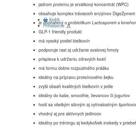
jadrom proteínu je srvátkový koncentrát (WPC)
obsahuje komplex tráviacich enzýmov DigeZyme®
Košík
je obohatený o probiotikum Lactospore® s kmeňom
Prihlásenie
GLP-1 friendly produkt
má vysoký podiel bielkovín
podporuje rast aj udržanie svalovej hmoty
prispieva k udržaniu zdravých kostí
má formu dobre rozpustného prášku
ideálny na prípravu proteínového šejku
zvýši obsah kvalitných bielkovín v jedle
ideálny do kaše, smoothie, lievancov či jogurtov
hodí sa všetkým silovým aj vytrvalostným športov
vhodný aj pre aktívnych jedincov
ideálny po tréningu aj kedykoľvek inokedy v prieb