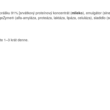
prášku 91% [srvátkový proteínový koncentrát (
mlieko
), emulgátor (sln
eZyme® (alfa-amyláza, proteáza, laktáza, lipáza, celuláza), sladidlo (
te 1–3 krát denne.