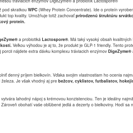
zmesou tráviacich enzýmov DigeZyme® a probiotík Lactospore®
ž pod skratkou
WPC
(Whey Protein Concentrate).
Ide o proteín vyrob
ukt top kvality. Umožňuje totiž zachovať
prirodzenú štruktúru srvátk
kový proteín.
igeZyme®
a probiotiká
Lactospore®
. Má taký vysoký obsah kvalitných 
kostí.
Veľkou výhodou je aj to, že produkt je GLP-1 friendly.
Tento pro
dej porcii nájdete extra dávku komplexu tráviacich enzýmov
DigeZyme®
iť denný príjem bielkovín. Vďaka svojim vlastnostiam ho ocenia naj
i železa. Je však vhodný aj pre
bežcov, cyklistov, futbalistov, hokej
vytvára lahodný nápoj s krémovou konzistenciou. Ten je ideálny najm
. Zároveň obohatí vaše obľúbené jedlá a dezerty o bielkoviny. Hodí sa 