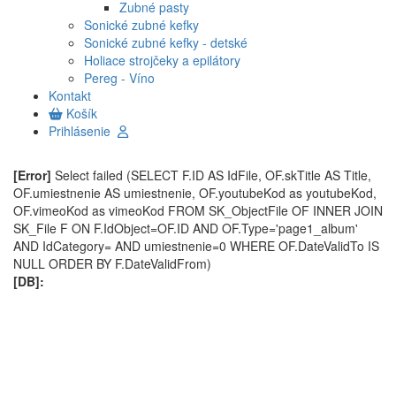
Zubné pasty
Sonické zubné kefky
Sonické zubné kefky - detské
Holiace strojčeky a epilátory
Pereg - Víno
Kontakt
Košík
Prihlásenie
[Error]
Select failed (SELECT F.ID AS IdFile, OF.skTitle AS Title,
OF.umiestnenie AS umiestnenie, OF.youtubeKod as youtubeKod,
OF.vimeoKod as vimeoKod FROM SK_ObjectFile OF INNER JOIN
SK_File F ON F.IdObject=OF.ID AND OF.Type='page1_album'
AND IdCategory= AND umiestnenie=0 WHERE OF.DateValidTo IS
NULL ORDER BY F.DateValidFrom)
[DB]: