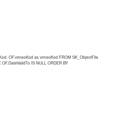
tubeKod, OF.vimeoKod as vimeoKod FROM SK_ObjectFile
E OF.DateValidTo IS NULL ORDER BY