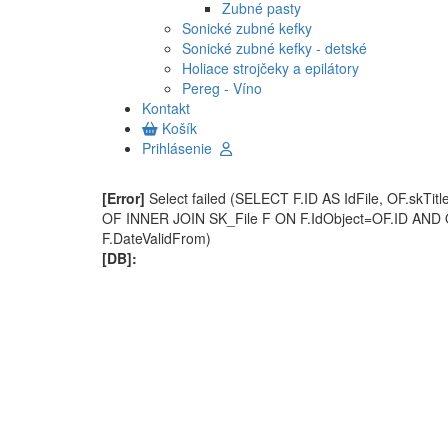
Zubné pasty
Sonické zubné kefky
Sonické zubné kefky - detské
Holiace strojčeky a epilátory
Pereg - Víno
Kontakt
Košík
Prihlásenie
[Error]
Select failed (SELECT F.ID AS IdFile, OF.skT
OF INNER JOIN SK_File F ON F.IdObject=OF.ID AND
F.DateValidFrom)
[DB]: