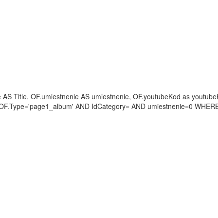
itle AS Title, OF.umiestnenie AS umiestnenie, OF.youtubeKod as you
 OF.Type='page1_album' AND IdCategory= AND umiestnenie=0 WHER